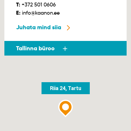
T:
+372 501 0606
E:
info@kaanon.ee
Juhata mind siia
Tallinna büroo
Riia 24, Tartu