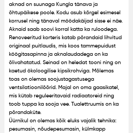
aknad on suunaga Kungla tänava ja
õhtupäikese poole. Kodu asub kõrgel esimesel
korrusel ning tänaval möödakäijad sisse ei näe.
Aknaid saab soovi korral katta ka ruloodega.
Renoveeritud korteris katab põrandaid lihvitud
originaal puitlaudis, mis koos tammepuidust
köögitasapinna ja aknalaudadega on ka
õlivahatatud. Seinad on heledat tooni ning on
kaetud ökoloogilise kipsikrohviga. Mõlemas
toas on olemas soojustagastusega
ventsilatioonilõõrid. Majal on oma gaasikatel,
mis kütab reguleeritavaid radiaatoreid ning
toob tuppa ka sooja vee. Tualettruumis on ka
põrandaküte.
Üürnikul on olemas kõik eluks vajalik tehnika:
pesumasin, nõudepesumasin, külmkapp