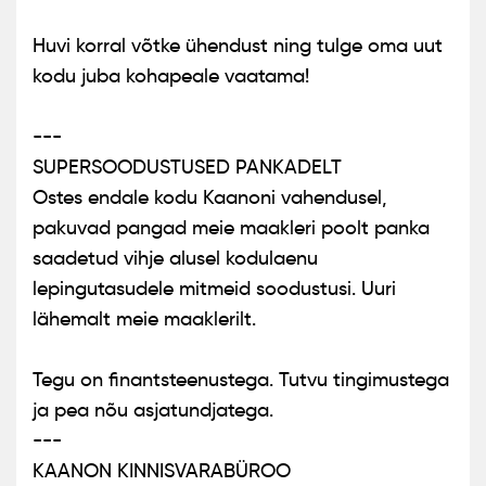
Huvi korral võtke ühendust ning tulge oma uut
kodu juba kohapeale vaatama!
---
SUPERSOODUSTUSED PANKADELT
Ostes endale kodu Kaanoni vahendusel,
pakuvad pangad meie maakleri poolt panka
saadetud vihje alusel kodulaenu
lepingutasudele mitmeid soodustusi. Uuri
lähemalt meie maaklerilt.
Tegu on finantsteenustega. Tutvu tingimustega
ja pea nõu asjatundjatega.
---
KAANON KINNISVARABÜROO