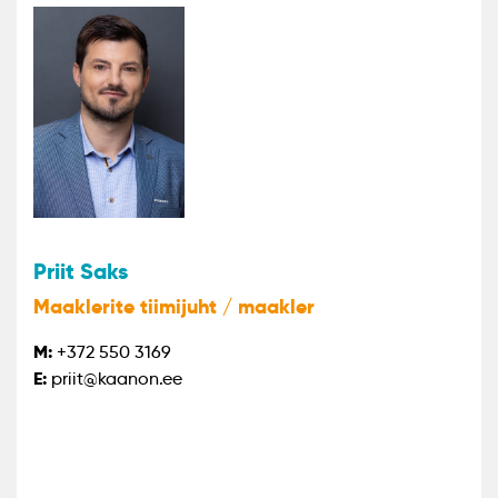
Priit Saks
Maaklerite tiimijuht / maakler
M:
+372 550 3169
E:
priit@kaanon.ee