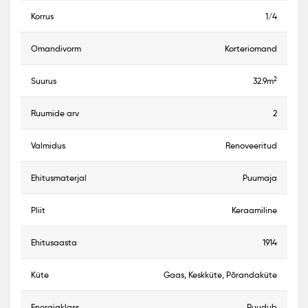
korrus
1/4
omandivorm
Korteriomand
2
suurus
32.9m
ruumide arv
2
valmidus
Renoveeritud
ehitusmaterjal
Puumaja
pliit
Keraamiline
ehitusaasta
1914
küte
Gaas, Keskküte, Põrandaküte
energiaklass
Puudub