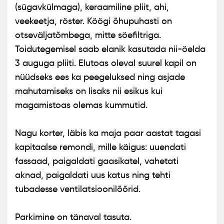
(sügavkülmaga), keraamiline pliit, ahi,
veekeetja, röster. Köögi õhupuhasti on
otseväljatõmbega, mitte söefiltriga.
Toidutegemisel saab elanik kasutada nii-öelda
3 auguga pliiti. Elutoas oleval suurel kapil on
nüüdseks ees ka peegeluksed ning asjade
mahutamiseks on lisaks nii esikus kui
magamistoas olemas kummutid.
Nagu korter, läbis ka maja paar aastat tagasi
kapitaalse remondi, mille käigus: uuendati
fassaad, paigaldati gaasikatel, vahetati
aknad, paigaldati uus katus ning tehti
tubadesse ventilatsioonilõõrid.
Parkimine on tänaval tasuta.