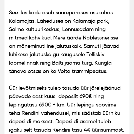
See ilus kodu asub suurepärases asukohas
Kalamajas. Läheduses on Kalamaja park,
Salme kultuurikeskus, Lennusadam ning
mitmed kohvikud. Mere äärde Noblessnerisse
on mõneminutiline jalutuskäik. Samuti jäävad
lühikese jalutuskäigu kaugusele Telliskivi
loomelinnak ning Balti jaama turg. Kungla
tänava otsas on ka Volta trammipeatus.
Üürilevõtmiseks tuleb tasuda üür järelejäänud
päevade eest kuus, deposiit 690€ ning
lepingutasu 690€ + km. Üürilepingu soovime
teha Rendini vahendusel, mis säästab üürniku
deposiidi maksest. Deposiidi asemel tuleb
igakuiselt tasuda Rendini tasu 4% üürisummast.