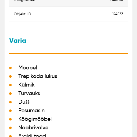
objekti ID
124533
Varia
Mööbel
Trepikoda lukus
Külmik
Turvauks
Dušš
Pesumasin
Köögimööbel
Naabrivalve
Eraldi toad