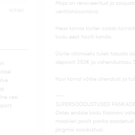
Maja on renoveeritud ja soojust
103180
ventilatsiooniava.
Heas korras korter ootab korral
kodu eest hoolt kanda.
Üürile võtmiseks tuleb tasuda ü
deposiit 350€ ja vahendustasu 
in
öbel
Huvi korral võtke ühendust ja t
lve
pp
---
lne vesi
SUPERSOODUSTUSED PANKADE
sport
Ostes endale kodu Kaanoni vah
maakleri poolt panka saadetud v
järgmisi soodustusi: