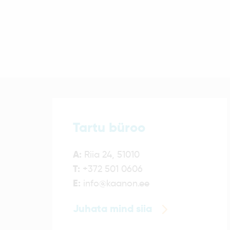
Tartu büroo
A:
Riia 24, 51010
T:
+372 501 0606
E:
info@kaanon.ee
Juhata mind siia