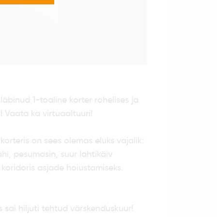
äbinud 1-toaline korter rohelises ja
 Vaata ka virtuaaltuuri!
korteris on sees olemas eluks vajalik:
hi, pesumasin, suur lahtikäiv
koridoris asjade hoiustamiseks.
sai hiljuti tehtud värskenduskuur!