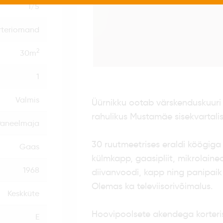
1/5
rteriomand
2
30m
1
Valmis
Üürnikku ootab värskenduskuuri l
rahulikus Mustamäe sisekvartalis!
Paneelmaja
30 ruutmeetrises eraldi köögiga 
Gaas
külmkapp, gaasipliit, mikrolainea
1968
diivanvoodi, kapp ning panipaik 
Olemas ka televiisorivõimalus.
Keskküte
Hoovipoolsete akendega korteris 
E