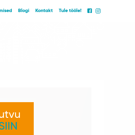
mised
Blogi
Kontakt
Tule tööle!
tutvu
SIIN