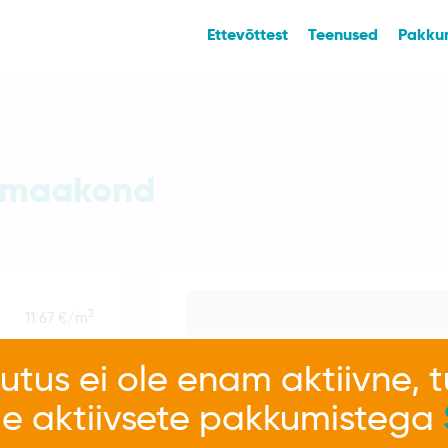
Ettevõttest
Teenused
Pakku
ju maakond
2
11.67 €/m
utus ei ole enam aktiivne, 
e aktiivsete pakkumistega
Üürile anda