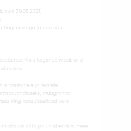
b kuni 30.08.2021)
.
vu tingimustega ja pea nõu
arabüroo. Meie kogenud maaklerid
üsimustes.
si pankadele ja teistele
inantsaruandluseks, müügihinna
teks ning konsulteerivad vara
hinnata siis võta palun ühendust meie