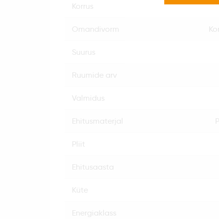
korrus
omandivorm
Ko
suurus
ruumide arv
valmidus
ehitusmaterjal
pliit
ehitusaasta
küte
energiaklass