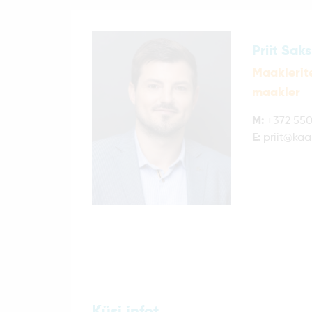
Priit Saks
Maaklerite
maakler
M:
+372 550
E:
priit@ka
Küsi infot