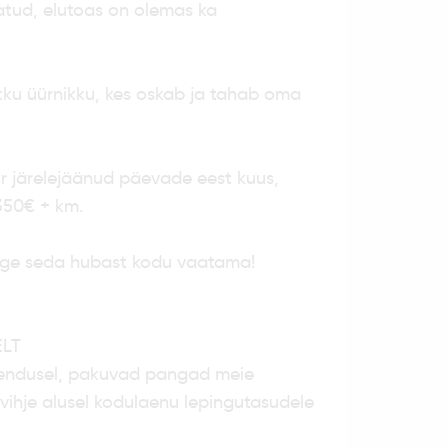
atud, elutoas on olemas ka
ikku üürnikku, kes oskab ja tahab oma
ür järelejäänud päevade eest kuus,
350€ + km.
ulge seda hubast kodu vaatama!
LT
endusel, pakuvad pangad meie
ihje alusel kodulaenu lepingutasudele