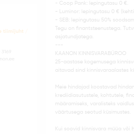
- Coop Pank: lepingutasu 0 €.
- Luminor: lepingutasu 0 € (kehti
- SEB: lepingutasu 50% soodsam
Tegu on finantsteenustega. Tut
 tiimijuht /
asjatundjatega.
---
 3169
KAANON KINNISVARABÜROO
anon.ee
25-aastase kogemusega kinnisv
aitavad sind kinnisvaraalastes k
Meie hindajad koostavad hindami
krediidiasutustele, kohtutele, f
määramiseks, varalisteks vaidlus
väärtusega seotud küsimustes.
Kui soovid kinnisvara müüa või 