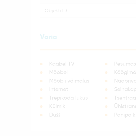
objekti ID
Varia
Kaabel TV
Pesumas
Mööbel
Köögimö
Mööbli võimalus
Naabriva
Internet
Seinaka
Trepikoda lukus
Tsentraa
Külmik
Ühistran
Dušš
Panipaik