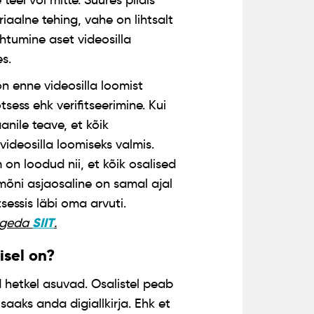
teel või mitte. Suures pildis
aalne tehing, vahe on lihtsalt
ohtumine aset videosilla
es.
 on enne videosilla loomist
sess ehk verifitseerimine. Kui
anile teave, et kõik
ideosilla loomiseks valmis.
on loodud nii, et kõik osalised
mõni asjaosaline on samal ajal
sessis läbi oma arvuti.
SIIT
lugeda
.
isel on?
d hetkel asuvad. Osalistel peab
saaks anda digiallkirja. Ehk et