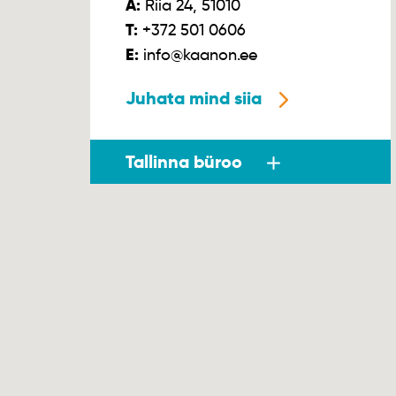
A:
Riia 24, 51010
T:
+372 501 0606
E:
info@kaanon.ee
Juhata mind siia
Tallinna büroo