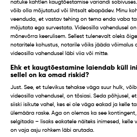
natuke kahtlen kaugtõestamise variandi sobivuse
võib olla mõjutatud või lihtsalt ebapädev. Minu ko
veenduda, et vastav tehing on tema enda vaba tah
mõjutata ega survestata. Videosilla vahendusel on 
mõnevõrra keerulisem. Sellest tulenevalt oleks õig
notaritele kohustus, notarile võiks jääda võimalus
videosilla vahendusel läbi viia või mitte.
Ehk et kaugtõestamine laiendab küll in
sellel on ka omad riskid?
Just. See, et tulevikus tehakse väga suur hulk, või
videosilla vahendusel, on tõsiasi. Seda põhjusel, 
siiski isikute vahel, kes ei ole väga eakad ja kelle t
ülemäära raske. Aga on olemas ka see kontingent, 
selgitada – lisaks eakatele näiteks inimesed, kelle
on vaja asju rohkem läbi arutada.