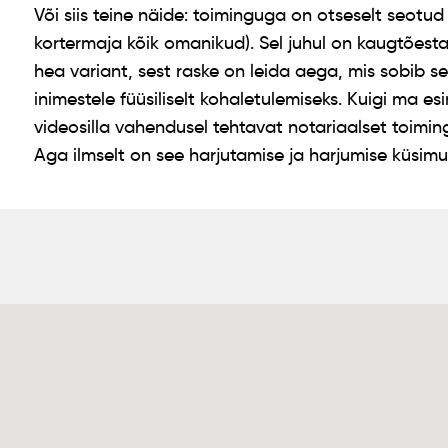
Või siis teine näide: toiminguga on otseselt seotud 
kortermaja kõik omanikud). Sel juhul on kaugtõestam
hea variant, sest raske on leida aega, mis sobib s
inimestele füüsiliselt kohaletulemiseks. Kuigi ma e
videosilla vahendusel tehtavat notariaalset toiming
Aga ilmselt on see harjutamise ja harjumise küsimu