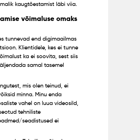
malik kaugtõestamist läbi viia.
stamise võimaluse omaks
es tunnevad end digimaailmas
sioon. Klientidele, kes ei tunne
malust ka ei soovita, sest siis
väljendada samal tasemel
gutest, mis olen teinud, ei
 võiksid minna. Minu enda
aliste vahel on luua videosild,
seotud tehniliste
, seadmed/seadistused ei