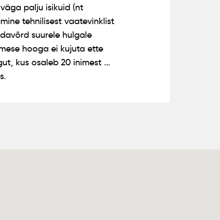
väga palju isikuid (nt
ine tehnilisest vaatevinklist
edavõrd suurele hulgale
simese hooga ei kujuta ette
ut, kus osaleb 20 inimest ...
s.