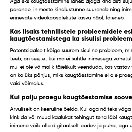
Aga eks kaugtõestamine läheb ajaga kindlasti suj
paraneb, inimeste kindlustunne suureneb ning ini
erinevate videokoosolekute kasvu näol, laieneb.
Kas lisaks tehnilistele probleemidele e
kaugtõestamistega ka sisulisi problee
Potentsiaalselt kõige suurem sisuline probleem, mis
teeb, on see, et kui ma ei suhtle inimesega vahetult,
mul ei ole võimalik täielikult veenduda, kas vastav
on ka üks põhjus, miks kaugtõestamine ei ole praeg
vaid võimalus.
Kui palju praegu kaugtõestamise soove
Arvuliselt on keeruline öelda. Kui aga näiteks vä
kinkida või muud kaalukat tehingut teha läbi kaugt
inimene võib olla digitaalselt pädev ja puha, aga ül