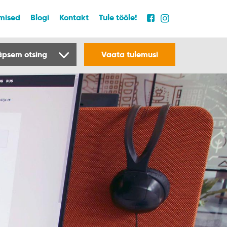
mised
Blogi
Kontakt
Tule tööle!
äpsem otsing