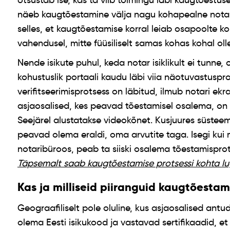
otsustab ise, kas ta viib toimingu läbi kaugtõestuse 
näeb kaugtõestamine välja nagu kohapealne notari
selles, et kaugtõestamise korral leiab osapoolte k
vahendusel, mitte füüsiliselt samas kohas kohal oll
Nende isikute puhul, keda notar isiklikult ei tunne,
kohustuslik portaali kaudu läbi viia näotuvastusprot
verifitseerimisprotsess on läbitud, ilmub notari ekra
asjaosalised, kes peavad tõestamisel osalema, on v
Seejärel alustatakse videokõnet. Kusjuures süsteem 
peavad olema eraldi, oma arvutite taga. Isegi kui 
notaribüroos, peab ta siiski osalema tõestamisprot
Täpsemalt saab kaugtõestamise protsessi kohta 
Kas ja milliseid piiranguid kaugtõestam
Geograafiliselt pole oluline, kus asjaosalised antu
olema Eesti isikukood ja vastavad sertifikaadid, et 