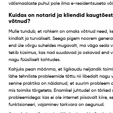
välismaalaste puhul pole ilma e-residentsuseta või
Kuidas on notarid ja kliendid kaugtõe
võtnud?
Mulle tundub, et rohkem on omaks võtnud need, k
kindlalt ja turvaliselt. Seega pigem noorem generat
end üle võrgu suheldes mugavalt, ma väga seda või
tekib küsimus, kas nad suudavad ja oskavad end 
nagu füüsiliselt kohtudes.
Kahjuks pean möönma, et ligikaudu neljandik toimin
lähe tehniliste probleemide tõttu nii libedalt nagu
senine praktika on näidanud, et suurim probleem os
mis toimiks tõrgeteta. Enamikel juhtudel on tõrked 
probleemidega: kas ei ole internet piisavalt kiire
funktsioneeri, vajaminev tarkvara on aegunud.