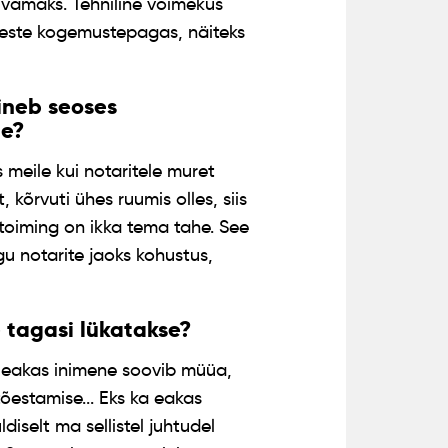
uvamaks. Tehniline võimekus
meste kogemustepagas, näiteks
sineb seoses
me?
 meile kui notaritele muret
 kõrvuti ühes ruumis olles, siis
 toiming on ikka tema tahe. See
u notarite jaoks kohustus,
 tagasi lükatakse?
ga eakas inimene soovib müüa,
õestamise... Eks ka eakas
diselt ma sellistel juhtudel