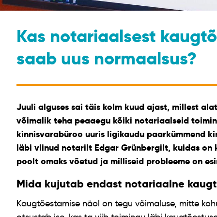
Kas notariaalsest kaugt
saab uus normaalsus?
Juuli alguses sai täis kolm kuud ajast, millest al
võimalik teha peaaegu kõiki notariaalseid toimi
kinnisvarabüroo uuris ligikaudu paarkümmend ki
läbi viinud notarilt Edgar Grünbergilt, kuidas on
poolt omaks võetud ja milliseid probleeme on es
Mida kujutab endast notariaalne kaug
Kaugtõestamise näol on tegu võimaluse, mitte koh