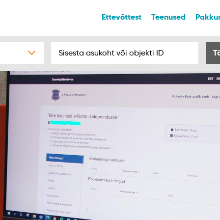
Ettevõttest
Teenused
Pakku
T