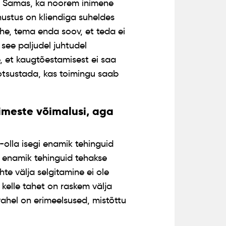
s. Samas, ka noorem inimene
hustus on kliendiga suheldes
e, tema enda soov, et teda ei
see paljudel juhtudel
e, et kaugtõestamisest ei saa
 otsustada, kas toimingu saab
imeste võimalusi, aga
b-olla isegi enamik tehinguid
et enamik tehinguid tehakse
ahte välja selgitamine ei ole
kelle tahet on raskem välja
 vahel on erimeelsused, mistõttu