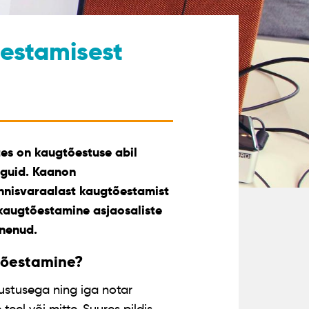
õestamisest
ates on kaugtõestuse abil
nguid. Kaanon
nnisvaraalast kaugtõestamist
 kaugtõestamine asjaosaliste
inenud.
tõestamine?
ustusega ning iga notar