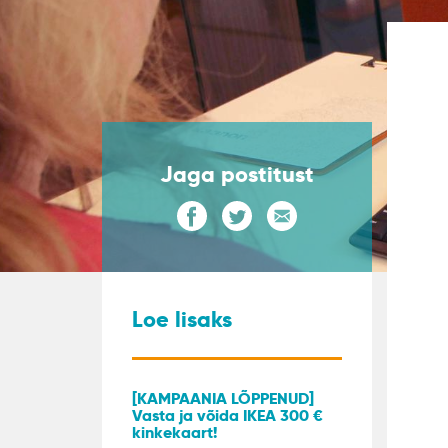
Jaga postitust
Loe lisaks
[KAMPAANIA LÕPPENUD]
Vasta ja võida IKEA 300 €
kinkekaart!