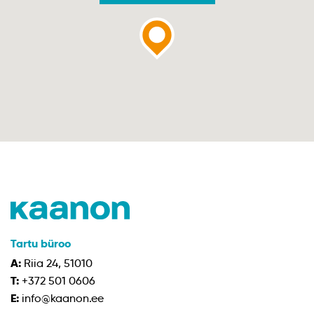
Tartu büroo
A:
Riia 24, 51010
T:
+372 501 0606
E:
info@kaanon.ee