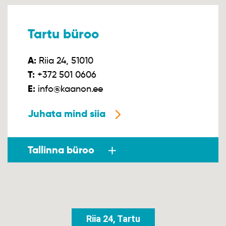
Tartu büroo
A:
Riia 24, 51010
T:
+372 501 0606
E:
info@kaanon.ee
Juhata mind siia
Tallinna büroo
Riia 24, Tartu