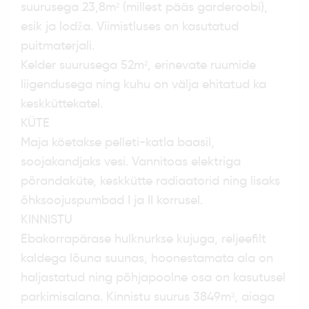
suurusega 23,8m² (millest pääs garderoobi),
esik ja lodža. Viimistluses on kasutatud
puitmaterjali.
Kelder suurusega 52m², erinevate ruumide
liigendusega ning kuhu on välja ehitatud ka
keskküttekatel.
KÜTE
Maja köetakse pelleti-katla baasil,
soojakandjaks vesi. Vannitoas elektriga
põrandaküte, keskkütte radiaatorid ning lisaks
õhksoojuspumbad I ja II korrusel.
KINNISTU
Ebakorrapärase hulknurkse kujuga, reljeefilt
kaldega lõuna suunas, hoonestamata ala on
haljastatud ning põhjapoolne osa on kasutusel
parkimisalana. Kinnistu suurus 3849m², aiaga