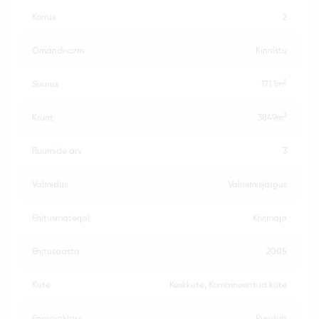
korrus
2
omandivorm
Kinnistu
2
suurus
171.1m
2
krunt
3849m
ruumide arv
3
valmidus
Valmimisjärgus
ehitusmaterjal
Kivimaja
ehitusaasta
2005
küte
Keskküte, Kombineeritud küte
energiaklass
Puudub