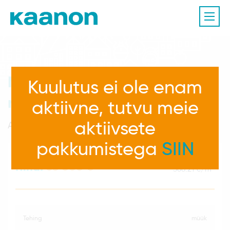
Maja, Kanepi vald, Põlva
Kuulutus ei ole enam
maakond
aktiivne, tutvu meie
aktiivsete
A.Weizenbergi , Kanepi alevik
pakkumistega
SIIN
Hind:
63 000
2
368.21 €/m
tehing
müük