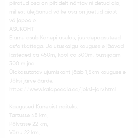
piiratud osa on piltidelt nähtav niidetud ala,
millest ülejäänud väike osa on jäetud aiast
väljapoole.
ASUKOHT
Elamu asub Kanepi asulas, juurdepääsuteed
asfaltkattega. Jalutuskäigu kaugusele jäävad
lasteaed ca 450m, kool ca 300m, bussijaam
300 m jne.
Üldkasutatav ujumiskoht jääb 1,5km kaugusele
Jõksi järve äärde.
https://www.kalapeedia.ee/joksi-jarv.html
Kaugused Kanepist näiteks:
Tartusse 48 km,
Põlvasse 22 km,
Võrru 22 km,