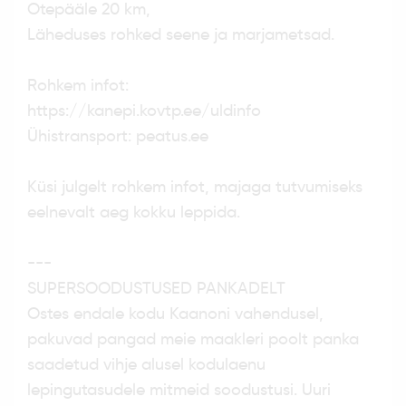
Otepääle 20 km,
Läheduses rohked seene ja marjametsad.
Rohkem infot:
https://kanepi.kovtp.ee/uldinfo
Ühistransport: peatus.ee
Küsi julgelt rohkem infot, majaga tutvumiseks
eelnevalt aeg kokku leppida.
---
SUPERSOODUSTUSED PANKADELT
Ostes endale kodu Kaanoni vahendusel,
pakuvad pangad meie maakleri poolt panka
saadetud vihje alusel kodulaenu
lepingutasudele mitmeid soodustusi. Uuri