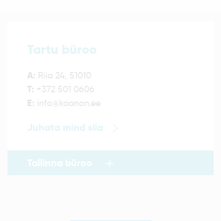
Tartu büroo
A:
Riia 24, 51010
T:
+372 501 0606
E:
info@kaanon.ee
Juhata mind siia
Tallinna büroo