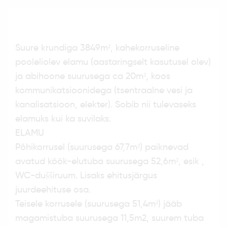
Suure krundiga 3849m², kahekorruseline
pooleliolev elamu (aastaringselt kasutusel olev)
ja abihoone suurusega ca 20m², koos
kommunikatsioonidega (tsentraalne vesi ja
kanalisatsioon, elekter). Sobib nii tulevaseks
elamuks kui ka suvilaks.
ELAMU
Põhikorrusel (suurusega 67,7m²) paiknevad
avatud köök-elutuba suurusega 52,6m², esik ,
WC-dušširuum. Lisaks ehitusjärgus
juurdeehituse osa.
Teisele korrusele (suurusega 51,4m²) jääb
magamistuba suurusega 11,5m2, suurem tuba