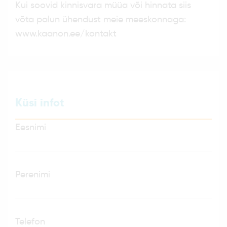
Kui soovid kinnisvara müüa või hinnata siis
võta palun ühendust meie meeskonnaga:
www.kaanon.ee/kontakt
Küsi infot
Eesnimi
Perenimi
Telefon