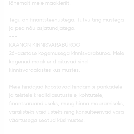
lähemalt meie maaklerilt.
Tegu on finantsteenustega. Tutvu tingimustega
ja pea nõu asjatundjatega.
---
KAANON KINNISVARABÜROO
26-aastase kogemusega kinnisvarabüroo. Meie
kogenud maaklerid aitavad sind
kinnisvaraalastes küsimustes.
Meie hindajad koostavad hindamisi pankadele
ja teistele krediidiasutustele, kohtutele,
finantsaruandluseks, müügihinna määramiseks,
varalisteks vaidlusteks ning konsulteerivad vara
väärtusega seotud küsimustes.