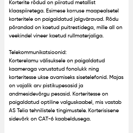
Korterite rõdud on piiratud metallist
klaaspiiretega. Esimese korruse maapealsetel
korteritele on paigaldatud jalgväravad. Rõdu
põrandad on kaetud puitrestidega, mille all on
veekindel vineer kaetud rullmaterjaliga.
Telekommunikatsioonid:
Korterelamu välisuksele on paigaldatud
kaameraga varustatud fonolukk ning
korteritesse ukse avamiseks sisetelefonid. Majas
on vajalik arv pistikupesasid ja
andmesidevõrgu pesasid. Korteritesse on
paigaldatud optiline valguskaabel, mis vastab
AS Telia tehnilistele tingimustele. Korterisisene
sidevõrk on CAT-6 kaabeldusega.