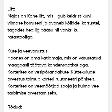
Lift:
Majas on Kone lift, mis liigub keldrist kuni
viimase korruseni ja avaneb kõikidel korrustel,
tagades hea ligipääsu nii vankri kui
ratastooliga.
Küte ja veevarustus:
Hoones on oma katlamaja, mis on varustatud
maagaasil töötava kondensaatkatlaga.
Korterites on vesipõrandaküte. Küttekulude
arvestus toimub korteri ruutmeetri põhiselt.
Korterites on veemõõtjad sooja ja külma vee
tarbimise arvestamiseks.
Rõdud: