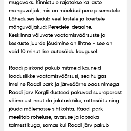
mugavaks. Kinnistule rajatakse ka laste
mänguväljak, mis on mõeldud pere pisematele.
Läheduses leidub veel lastele ja koertele
mänguväljakud: Peredele ideaalne.
Kesklinna võluvate vaatamisväärsuste ja
keskuste juurde jõudmine on lihtne - see on
vaid 10 minutilise autosõidu kaugusel.
Raadi piirkond pakub mitmeid kauneid
looduslikke vaatamisväärsusi, sealhulgas
imeline Raadi park ja järveäärne oaas nimega
Raadi järv. Kergliiklusteed pakuvad suurepärast
võimalust nautida jalutuskäike, rattasõitu ning
jõuda mõlemasse sihtkohta. Raadi park
meelitab roheluse, avaruse ja lopsaka
taimestikuga, samas kui Raadi järv pakub