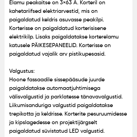
Elamu peakaitse on 3×63 A. Korteril on
kahetariifsed elektriarvestid, mis on
paigaldatud keldris asuvasse peakilpi.
Korterisse on paigaldatud korterisisene
elektrikilp. Lisaks paigaldatakse korterelamu
katusele PÄIKESEPANEELID. Korterisse on
paigaldatud vajalik arv pistikupesasid.
Valgustus:
Hoone fassaadile sissepääsude juurde
paigaldatakse automaatjuhtimisega
välisvalgustid ja parklatesse tänavavalgustid.
Liikumisanduriga valgustid paigaldatakse
trepikotta ja keldrisse. Korterite pesuruumidesse
ja kipslagedesse on projektijärgselt
paigaldatud süvistatud LED valgustid.