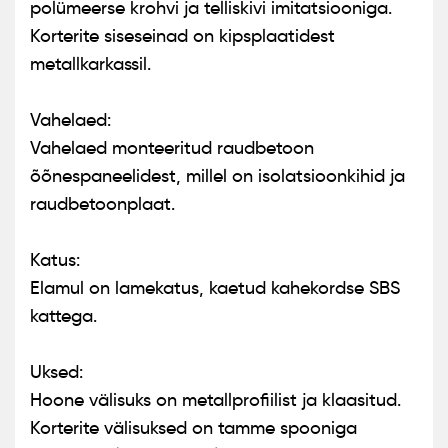
polümeerse krohvi ja telliskivi imitatsiooniga.
Korterite siseseinad on kipsplaatidest
metallkarkassil.
Vahelaed:
Vahelaed monteeritud raudbetoon
õõnespaneelidest, millel on isolatsioonkihid ja
raudbetoonplaat.
Katus:
Elamul on lamekatus, kaetud kahekordse SBS
kattega.
Uksed:
Hoone välisuks on metallprofiilist ja klaasitud.
Korterite välisuksed on tamme spooniga