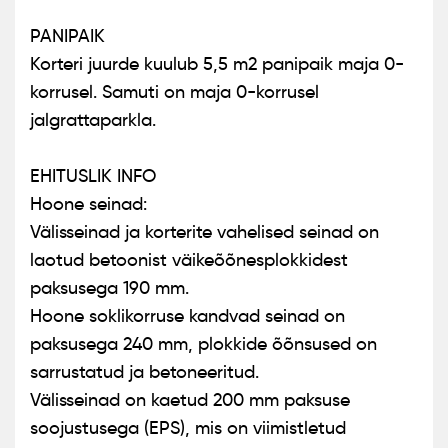
PANIPAIK
Korteri juurde kuulub 5,5 m2 panipaik maja 0-
korrusel. Samuti on maja 0-korrusel
jalgrattaparkla.
EHITUSLIK INFO
Hoone seinad:
Välisseinad ja korterite vahelised seinad on
laotud betoonist väikeõõnesplokkidest
paksusega 190 mm.
Hoone soklikorruse kandvad seinad on
paksusega 240 mm, plokkide õõnsused on
sarrustatud ja betoneeritud.
Välisseinad on kaetud 200 mm paksuse
soojustusega (EPS), mis on viimistletud