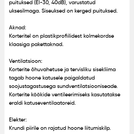
puituksed (EI-30, 40dB), varustatud
uksesilmaga. Siseuksed on kerged puituksed.
Aknad:
Korteritel on plastikprofiilidest kolmekordse
klaasiga pakettaknad.
Ventilatsioon:
Korterite õhuvahetuse ja tervisliku sisekliima
tagab hoone katusele paigaldatud
soojustagastusega sundventilatsiooniseade.
Korterite köökide ventileerimiseks kasutatakse
eraldi katuseventilaatoreid.
Elekter:
Krundi piirile on rajatud hoone liitumiskilp.