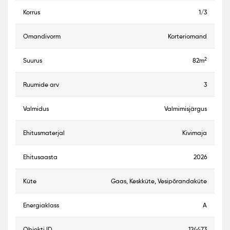
korrus
1/3
omandivorm
Korteriomand
2
suurus
82m
ruumide arv
3
valmidus
Valmimisjärgus
ehitusmaterjal
Kivimaja
ehitusaasta
2026
küte
Gaas, Keskküte, Vesipõrandaküte
energiaklass
A
objekti ID
124473