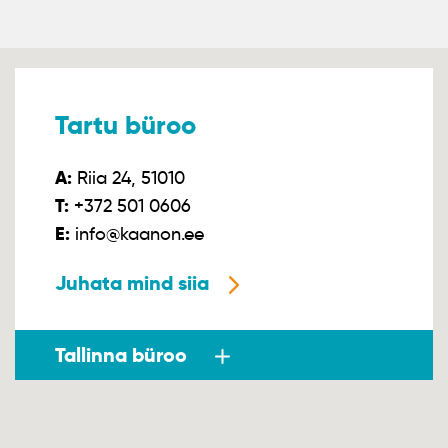
Tartu büroo
A:
Riia 24, 51010
T:
+372 501 0606
E:
info@kaanon.ee
Juhata mind siia
Tallinna büroo