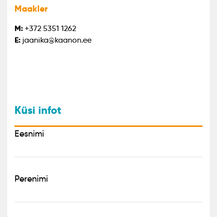
Maakler
M:
+372 5351 1262
E:
jaanika@kaanon.ee
Küsi infot
Eesnimi
Perenimi