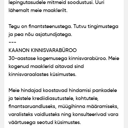
lepingutasudele mitmeid soodustusi. Uuri
lähemalt meie maaklerilt.
Tegu on finantsteenustega. Tutvu tingimustega
ja pea nõu asjatundjatega.
---
KAANON KINNISVARABÜROO
30-aastase kogemusega kinnisvarabüroo. Meie
kogenud maaklerid aitavad sind
kinnisvaraalastes küsimustes.
Meie hindajad koostavad hindamisi pankadele
ja teistele krediidiasutustele, kohtutele,
finantsaruandluseks, müügihinna määramiseks,
varalisteks vaidlusteks ning konsulteerivad vara
väärtusega seotud küsimustes.