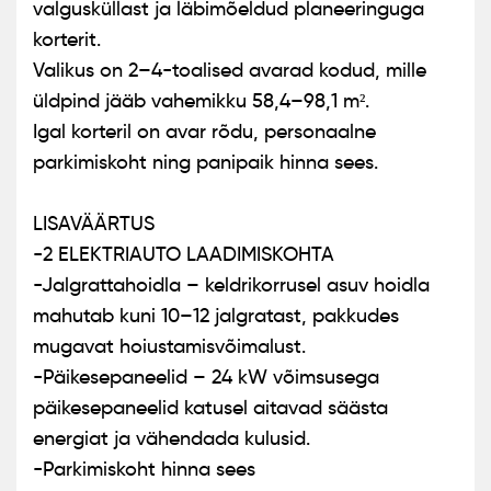
valgusküllast ja läbimõeldud planeeringuga
korterit.
Valikus on 2–4-toalised avarad kodud, mille
üldpind jääb vahemikku 58,4–98,1 m².
Igal korteril on avar rõdu, personaalne
parkimiskoht ning panipaik hinna sees.
LISAVÄÄRTUS
-2 ELEKTRIAUTO LAADIMISKOHTA
-Jalgrattahoidla – keldrikorrusel asuv hoidla
mahutab kuni 10–12 jalgratast, pakkudes
mugavat hoiustamisvõimalust.
-Päikesepaneelid – 24 kW võimsusega
päikesepaneelid katusel aitavad säästa
energiat ja vähendada kulusid.
-Parkimiskoht hinna sees