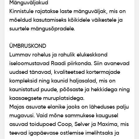
Mänguväljakud
Kinnistule rajatakse laste mänguväljak, mis on
mõeldud kasutamiseks kõikidele väikestele ja
suurtele mängusõpradele.
ÜMBRUSKOND
Lummav rohelus ja rahulik elukeskkond
iseloomustavad Raadi piirkonda. Siin avanevad
uudsed tänavad, kvaliteetsed kortermajade
kompleksid ning kaunid haljasalad, mis on
kaunistatud puude, põõsaste ja hekkidega ning
kaasaegsete muruplatsidega.
Majas asuvate elanike jaoks on läheduses palju
mugavusi. Vaid mõne sammukese kaugusel
asuvad toidupoed Coop, Selver ja Maxima, mis
teevad igapäevase ostlemise imelihtsaks ja