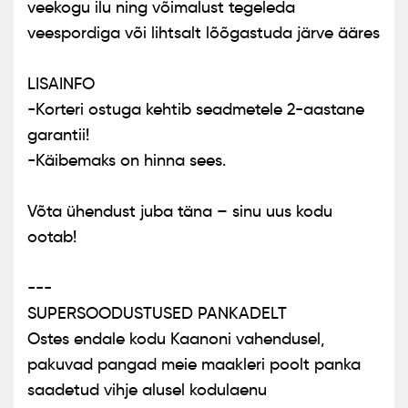
veekogu ilu ning võimalust tegeleda
veespordiga või lihtsalt lõõgastuda järve ääres
LISAINFO
-Korteri ostuga kehtib seadmetele 2-aastane
garantii!
-Käibemaks on hinna sees.
Võta ühendust juba täna – sinu uus kodu
ootab!
---
SUPERSOODUSTUSED PANKADELT
Ostes endale kodu Kaanoni vahendusel,
pakuvad pangad meie maakleri poolt panka
saadetud vihje alusel kodulaenu