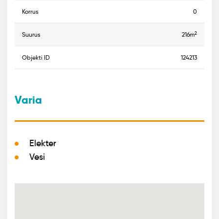
korrus
0
2
suurus
216m
objekti ID
124213
Varia
Elekter
Vesi