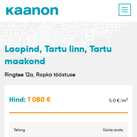
Laopind, Tartu linn, Tartu
maakond
Ringtee 12a, Ropka tööstuse
Hind:
1 080
2
5.0 €/m
tehing
Üürile anda