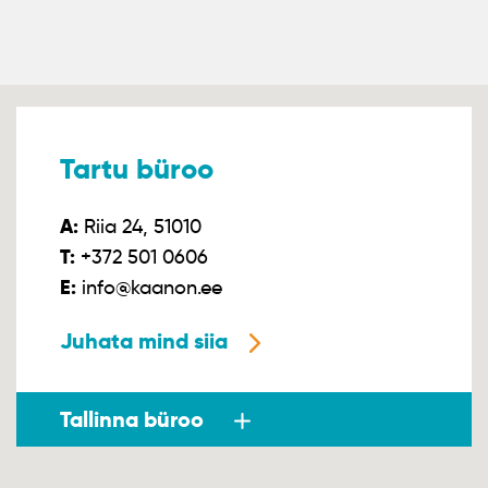
Tartu büroo
A:
Riia 24, 51010
T:
+372 501 0606
E:
info@kaanon.ee
Juhata mind siia
Tallinna büroo