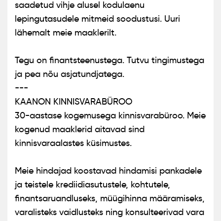
saadetud vihje alusel kodulaenu
lepingutasudele mitmeid soodustusi. Uuri
lähemalt meie maaklerilt.
Tegu on finantsteenustega. Tutvu tingimustega
ja pea nõu asjatundjatega.
---
KAANON KINNISVARABÜROO
30-aastase kogemusega kinnisvarabüroo. Meie
kogenud maaklerid aitavad sind
kinnisvaraalastes küsimustes.
Meie hindajad koostavad hindamisi pankadele
ja teistele krediidiasutustele, kohtutele,
finantsaruandluseks, müügihinna määramiseks,
varalisteks vaidlusteks ning konsulteerivad vara