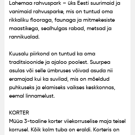
Lahemaa rahvuspark – üks Eesti suurimaid ja
vanimaid rahvusparke, mis on tuntud oma
rikkaliku flooraga, faunaga ja mitmekesiste
maastikega, sealhulgas rabad, metsad ja
rannikualad.
Kuusalu piirkond on tuntud ka oma
traditsioonide ja ajaloo poolest. Suurpea
asulas või selle ümbruses võivad asuda nii
eramajad kui ka suvilad, mis on mõeldud
puhkuseks ja elamiseks vaikses keskkonnas,
eemal linnamelust.
KORTER
Müüa 3-toaline korter viiekorruselise maja teisel
korrusel. Kõik kolm tuba on eraldi. Korteris on