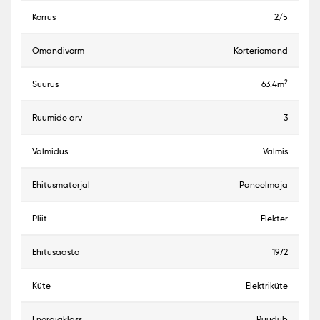
korrus
2/5
omandivorm
Korteriomand
2
suurus
63.4m
ruumide arv
3
valmidus
Valmis
ehitusmaterjal
Paneelmaja
pliit
Elekter
ehitusaasta
1972
küte
Elektriküte
energiaklass
Puudub