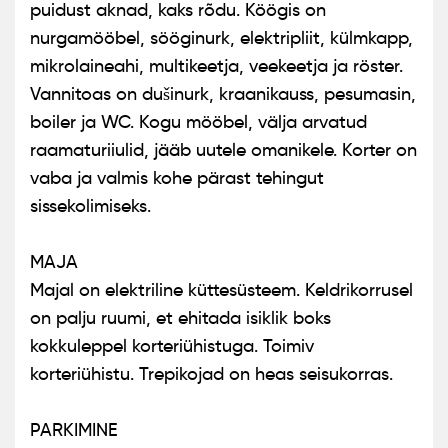
puidust aknad, kaks rõdu. Köögis on
nurgamööbel, sööginurk, elektripliit, külmkapp,
mikrolaineahi, multikeetja, veekeetja ja röster.
Vannitoas on dušinurk, kraanikauss, pesumasin,
boiler ja WC. Kogu mööbel, välja arvatud
raamaturiiulid, jääb uutele omanikele. Korter on
vaba ja valmis kohe pärast tehingut
sissekolimiseks.
MAJA
Majal on elektriline küttesüsteem. Keldrikorrusel
on palju ruumi, et ehitada isiklik boks
kokkuleppel korteriühistuga. Toimiv
korteriühistu. Trepikojad on heas seisukorras.
PARKIMINE