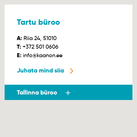
Tartu büroo
A:
Riia 24, 51010
T:
+372 501 0606
E:
info@kaanon.ee
Juhata mind siia
Tallinna büroo