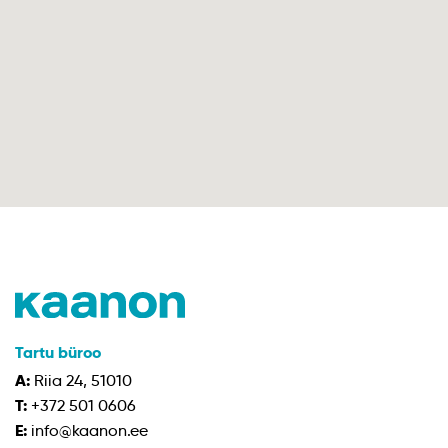
Tartu büroo
A:
Riia 24, 51010
T:
+372 501 0606
E:
info@kaanon.ee