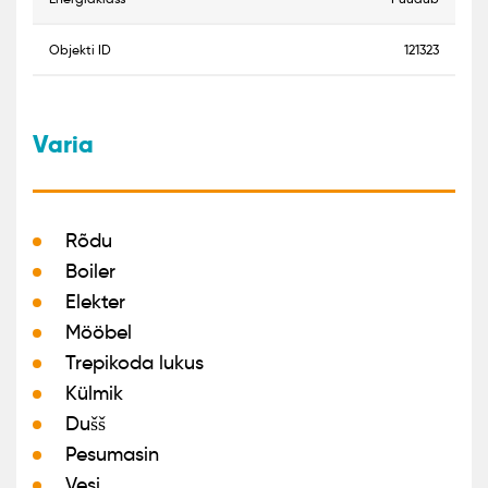
objekti ID
121323
Varia
Rõdu
Boiler
Elekter
Mööbel
Trepikoda lukus
Külmik
Dušš
Pesumasin
Vesi