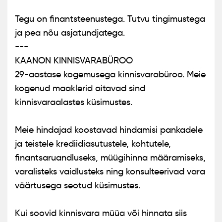
Tegu on finantsteenustega. Tutvu tingimustega
ja pea nõu asjatundjatega.
---
KAANON KINNISVARABÜROO
29-aastase kogemusega kinnisvarabüroo. Meie
kogenud maaklerid aitavad sind
kinnisvaraalastes küsimustes.
Meie hindajad koostavad hindamisi pankadele
ja teistele krediidiasutustele, kohtutele,
finantsaruandluseks, müügihinna määramiseks,
varalisteks vaidlusteks ning konsulteerivad vara
väärtusega seotud küsimustes.
Kui soovid kinnisvara müüa või hinnata siis