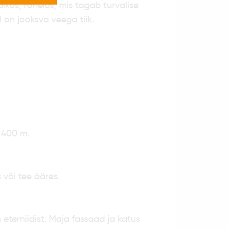
ikus, rohelus, mis tagab turvalise
l on jooksva veega tiik.
 ~400 m.
 või tee ääres.
 eterniidist. Maja fassaad ja katus