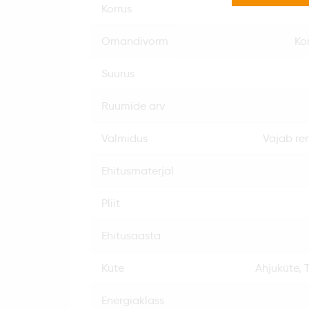
korrus
omandivorm
Ko
suurus
ruumide arv
valmidus
Vajab re
ehitusmaterjal
pliit
ehitusaasta
küte
Ahjuküte, 
energiaklass