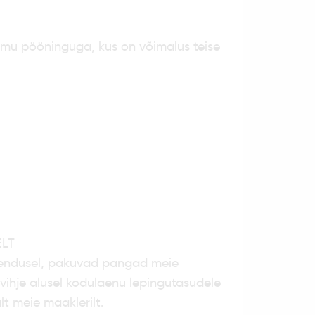
amu pööninguga, kus on võimalus teise
LT
endusel, pakuvad pangad meie
ihje alusel kodulaenu lepingutasudele
t meie maaklerilt.