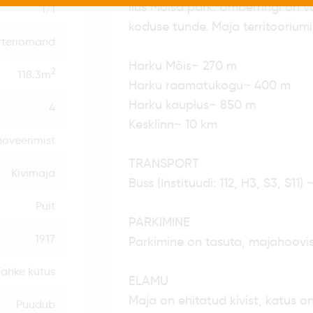
ilus Mõisa park. Ümberringi on va
1/1
koduse tunde. Maja territooriumi
rteriomand
Harku Mõis~ 270 m
2
118.3m
Harku raamatukogu~ 400 m
Harku kauplus~ 850 m
4
Kesklinn~ 10 km
noveerimist
TRANSPORT
Kivimaja
Buss (Instituudi: 112, H3, S3, S11)
Puit
PARKIMINE
1917
Parkimine on tasuta, majahoovis
Tahke kütus
ELAMU
Maja on ehitatud kivist, katus on
Puudub