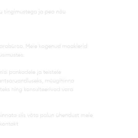
vu tingimustega ja pea nõu
arabüroo. Meie kogenud maaklerid
üsimustes.
si pankadele ja teistele
inantsaruandluseks, müügihinna
teks ning konsulteerivad vara
hinnata siis võta palun ühendust meie
kontakt