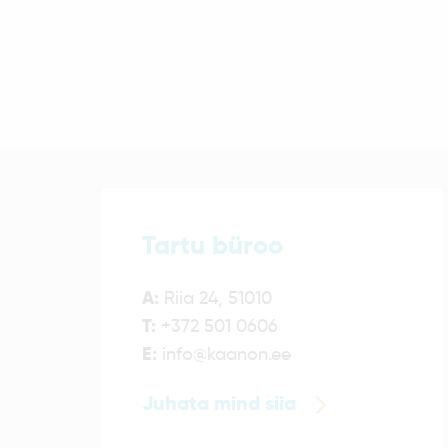
Tartu büroo
A:
Riia 24, 51010
T:
+372 501 0606
E:
info@kaanon.ee
Juhata mind siia