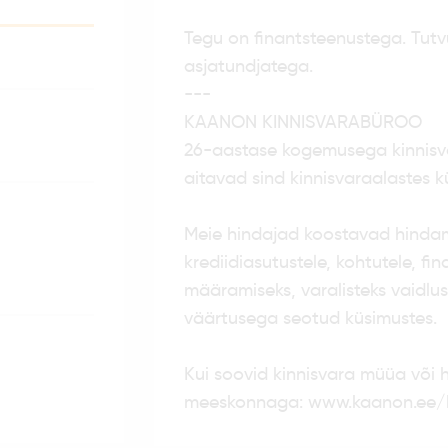
Tegu on finantsteenustega. Tut
asjatundjatega.
---
KAANON KINNISVARABÜROO
26-aastase kogemusega kinnisv
aitavad sind kinnisvaraalastes k
Meie hindajad koostavad hindami
krediidiasutustele, kohtutele, f
määramiseks, varalisteks vaidlus
väärtusega seotud küsimustes.
Kui soovid kinnisvara müüa või 
meeskonnaga: www.kaanon.ee/