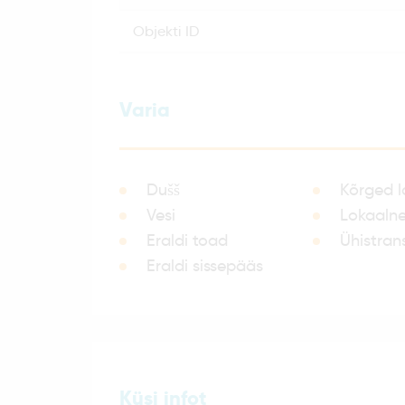
objekti ID
Varia
Dušš
Kõrged 
Vesi
Lokaalne
Eraldi toad
Ühistran
Eraldi sissepääs
Küsi infot