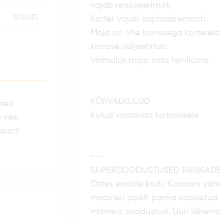
vajab renoveerimist.
105035
Korter vajab kapitaalremonti.
Maja on ühe korrusega korterel
korruse väljaehitus.
Võimalus maja osta tervikuna.
KÕRVALKULUD
laed
Kulud vastavad tarbimisele
 vesi
sport
---
SUPERSOODUSTUSED PANKADE
Ostes endale kodu Kaanoni vah
maakleri poolt panka saadetud v
mitmeid soodustusi. Uuri lähemal