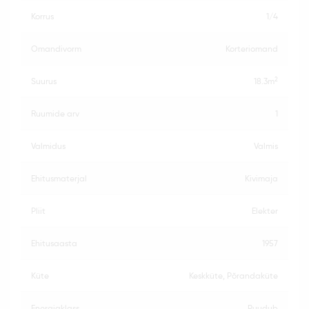
korrus
1/4
omandivorm
Korteriomand
2
suurus
18.3m
ruumide arv
1
valmidus
Valmis
ehitusmaterjal
Kivimaja
pliit
Elekter
ehitusaasta
1957
küte
Keskküte, Põrandaküte
energiaklass
Puudub