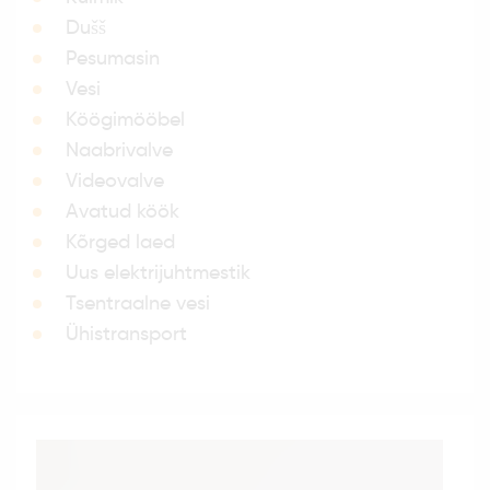
Dušš
Pesumasin
Vesi
Köögimööbel
Naabrivalve
Videovalve
Avatud köök
Kõrged laed
Uus elektrijuhtmestik
Tsentraalne vesi
Ühistransport