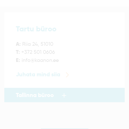
Tartu büroo
A:
Riia 24, 51010
T:
+372 501 0606
E:
info@kaanon.ee
Juhata mind siia
Tallinna büroo