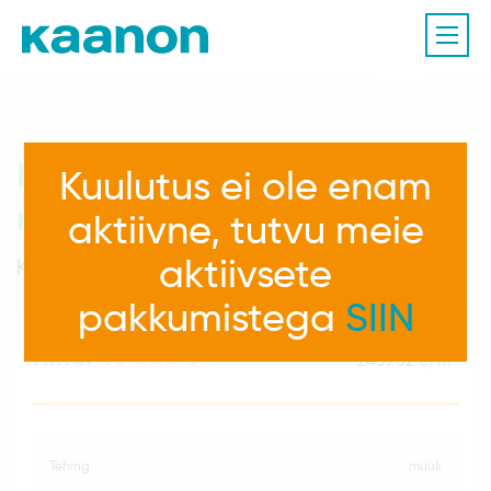
Korter, Tallinn, Harju
Kuulutus ei ole enam
maakond
aktiivne, tutvu meie
aktiivsete
Kopli 88, Põhja-Tallinna linnaosa
pakkumistega
SIIN
Hind:
45 000
2
2459.02 €/m
tehing
müük