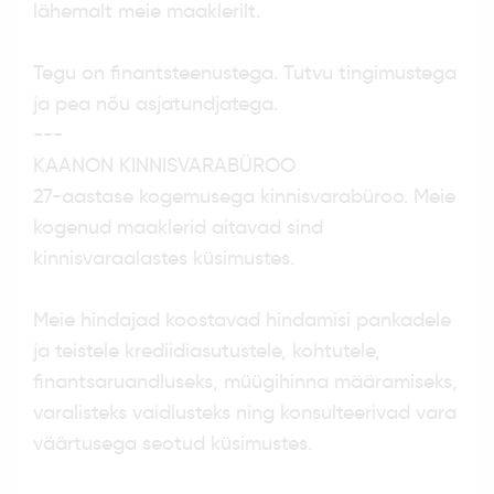
lähemalt meie maaklerilt.
Tegu on finantsteenustega. Tutvu tingimustega
ja pea nõu asjatundjatega.
---
KAANON KINNISVARABÜROO
27-aastase kogemusega kinnisvarabüroo. Meie
kogenud maaklerid aitavad sind
kinnisvaraalastes küsimustes.
Meie hindajad koostavad hindamisi pankadele
ja teistele krediidiasutustele, kohtutele,
finantsaruandluseks, müügihinna määramiseks,
varalisteks vaidlusteks ning konsulteerivad vara
väärtusega seotud küsimustes.