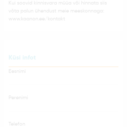
Kui soovid kinnisvara müüa või hinnata siis
võta palun ühendust meie meeskonnaga:
www.kaanon.ee/kontakt
Küsi infot
Eesnimi
Perenimi
Telefon