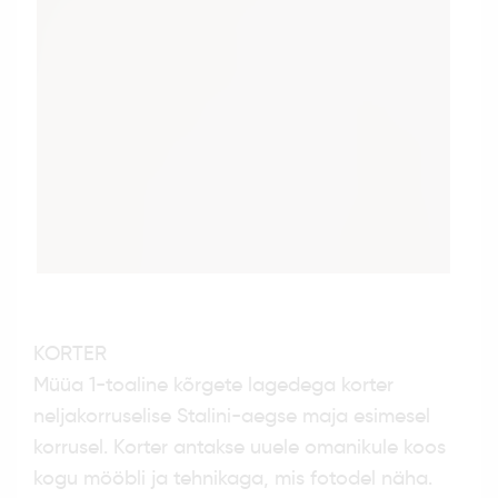
KORTER
Müüa 1-toaline kõrgete lagedega korter
neljakorruselise Stalini-aegse maja esimesel
korrusel. Korter antakse uuele omanikule koos
kogu mööbli ja tehnikaga, mis fotodel näha.