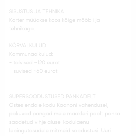
SISUSTUS JA TEHNIKA
Korter müüakse koos kõige mööbli ja
tehnikaga.
KÕRVALKULUD
Kommunaalkulud:
- talvised ~120 eurot
- suvised ~60 eurot
---
SUPERSOODUSTUSED PANKADELT
Ostes endale kodu Kaanoni vahendusel,
pakuvad pangad meie maakleri poolt panka
saadetud vihje alusel kodulaenu
lepingutasudele mitmeid soodustusi. Uuri