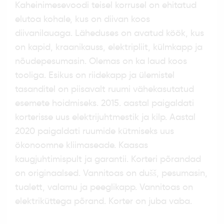
Kaheinimesevoodi teisel korrusel on ehitatud
elutoa kohale, kus on diivan koos
diivanilauaga. Läheduses on avatud köök, kus
on kapid, kraanikauss, elektripliit, külmkapp ja
nõudepesumasin. Olemas on ka laud koos
tooliga. Esikus on riidekapp ja ülemistel
tasanditel on piisavalt ruumi vähekasutatud
esemete hoidmiseks. 2015. aastal paigaldati
korterisse uus elektrijuhtmestik ja kilp. Aastal
2020 paigaldati ruumide kütmiseks uus
ökonoomne kliimaseade. Kaasas
kaugjuhtimispult ja garantii. Korteri põrandad
on originaalsed. Vannitoas on dušš, pesumasin,
tualett, valamu ja peeglikapp. Vannitoas on
elektriküttega põrand. Korter on juba vaba.