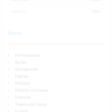
objekti ID
103865
Varia
Kliimaseade
Boiler
Garderoob
Elekter
Mööbel
Mööbli võimalus
Internet
Trepikoda lukus
Külmik