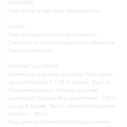
PARKIMINE
Maja ümber ja ees saab tasuta parkida.
ELAMU
Maja ja trepikoda vajab renoveerimist.
Trepikoda on lukus ja paigaldatud videovalve.
Toimiv korteriühistu.
ASUKOHT ja ÜMBRUS
Kortermaja asub heas asukohas. Maja vastas
on pood Maxima X ~ 70 m, Apteek "Euro" ja
Realiseerimiskeskus. Lähedal asub veel
uuendatud Tööstuse Rimi supermarket~ 370 m,
kus asub Apteek "Benu". Lähedal on Karjamaa
Põhikool ~ 150 m.
Maja ümbrus on hästi hooldatud ja roheline.